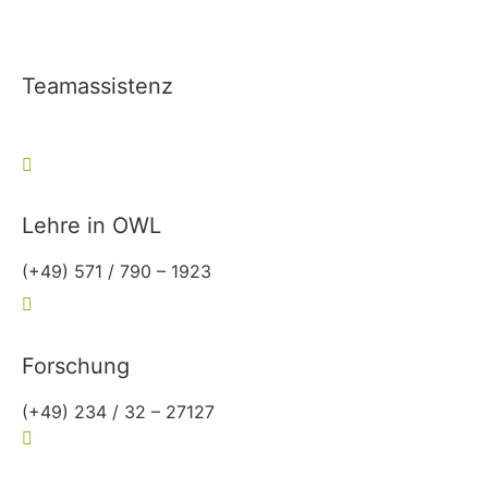
Teamassistenz
(+49) 234 / 32 – 27127
allgemeinmedizin@rub.de
Lehre in OWL
(+49) 571 / 790 – 1923
owl-allgemeinmedizin@rub.de
Forschung
(+49) 234 / 32 – 27127
forschung-allgemeinmedizin@rub.de