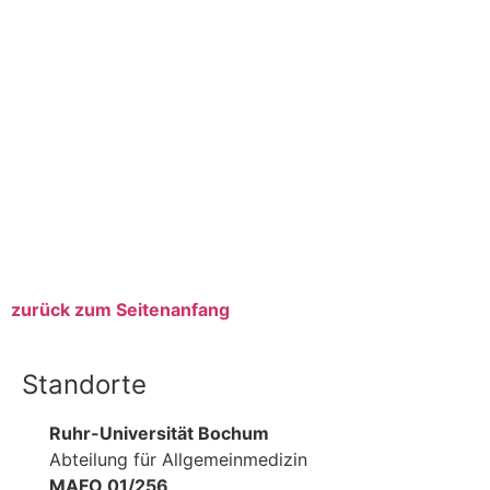
Anmeldung als ÄiW, PA
Anmeldung als Lehrbeauftragte, Lehr- und
Forschungspraxen
Anmeldung als Praxisteam mit bis zu drei Personen
kostenfreie Anmeldung für Mitarbeitende der
beteiligten Institute (RUB und UWH)
zurück zum Seitenanfang
Standorte
Ruhr-Universität Bochum
Abteilung für Allgemeinmedizin
MAFO 01/256