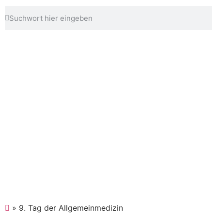
Anmeldung
Gebühren
Zielgruppen
Programm
Inhalte Workshop
»
9. Tag der Allgemeinmedizin