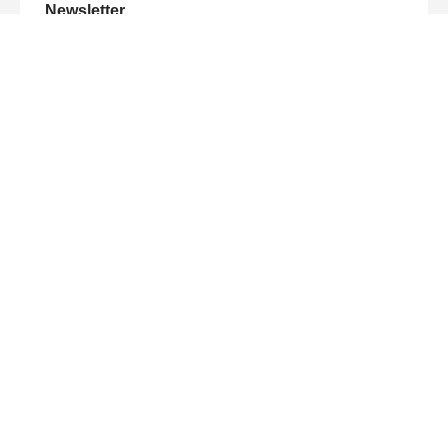
Newsletter
Juni 2020
Newsletter
November 2019
Newsletter
Juni 2019
Newsletter
März 2019