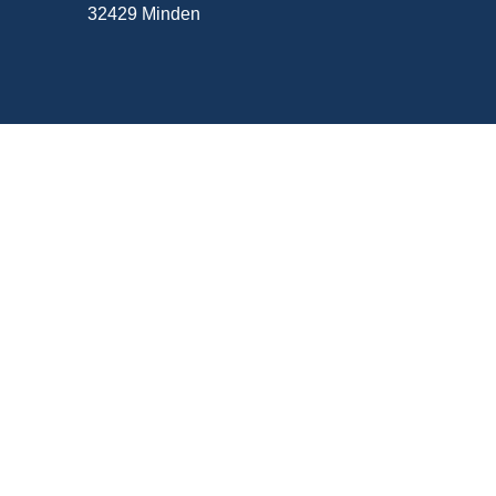
32429 Minden
Kontakte
Lehre und Studierendensekretariat
(+49) 234 / 32 – 22322
lehre-allgemeinmedizin@rub.de
Öffnungszeiten:
Mo – Mi: 09:30 – 12:00 und 13:30 – 15:30 Uhr
Do: 13:30 bis 15:30 Uhr
Fr: 09:30 bis 12:00 Uhr
Teamassistenz