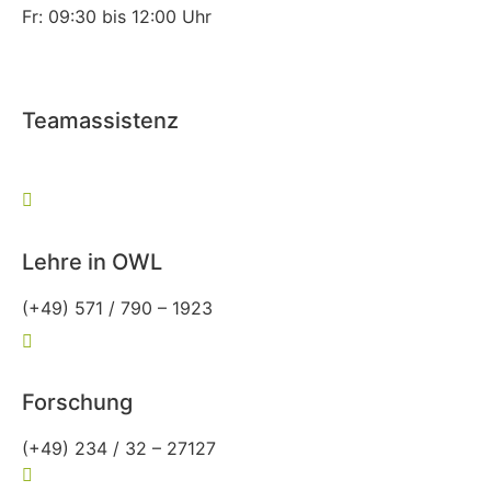
Fr: 09:30 bis 12:00 Uhr
Teamassistenz
(+49) 234 / 32 – 27127
allgemeinmedizin@rub.de
Lehre in OWL
(+49) 571 / 790 – 1923
owl-allgemeinmedizin@rub.de
Forschung
(+49) 234 / 32 – 27127
forschung-allgemeinmedizin@rub.de